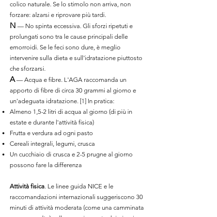
colico naturale. Se lo stimolo non arriva, non
forzare: alzarsi e riprovare più tardi.
N
— No spinta eccessiva. Gli sforzi ripetuti e
prolungati sono tra le cause principali delle
emorroidi. Se le feci sono dure, è meglio
intervenire sulla dieta e sull'idratazione piuttosto
che sforzarsi.
A
— Acqua e fibre. L'AGA raccomanda un
apporto di fibre di circa 30 grammi al giorno e
un'adeguata idratazione. [1] In pratica:
Almeno 1,5-2 litri di acqua al giorno (di più in
estate e durante l'attività fisica)
Frutta e verdura ad ogni pasto
Cereali integrali, legumi, crusca
Un cucchiaio di crusca e 2-5 prugne al giorno
possono fare la differenza
Attività fisica
. Le linee guida NICE e le
raccomandazioni internazionali suggeriscono 30
minuti di attività moderata (come una camminata