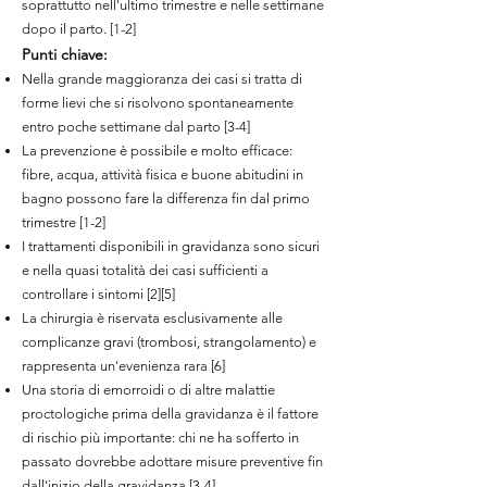
soprattutto nell'ultimo trimestre e nelle settimane
dopo il parto. [1-2]
Punti chiave:
Nella grande maggioranza dei casi si tratta di
forme lievi che si risolvono spontaneamente
entro poche settimane dal parto [3-4]
La prevenzione è possibile e molto efficace:
fibre, acqua, attività fisica e buone abitudini in
bagno possono fare la differenza fin dal primo
trimestre [1-2]
I trattamenti disponibili in gravidanza sono sicuri
e nella quasi totalità dei casi sufficienti a
controllare i sintomi [2][5]
La chirurgia è riservata esclusivamente alle
complicanze gravi (trombosi, strangolamento) e
rappresenta un'evenienza rara [6]
Una storia di emorroidi o di altre malattie
proctologiche prima della gravidanza è il fattore
di rischio più importante: chi ne ha sofferto in
passato dovrebbe adottare misure preventive fin
dall'inizio della gravidanza [3-4]