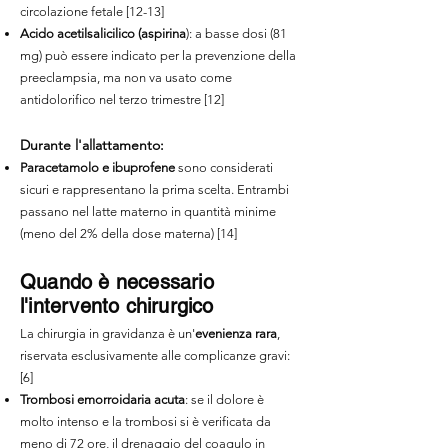
circolazione fetale [12-13]
Acido acetilsalicilico (aspirina
): a basse dosi (81
mg) può essere indicato per la prevenzione della
preeclampsia, ma non va usato come
antidolorifico nel terzo trimestre [12]
Durante l'allattamento:
Paracetamolo e ibuprofene
sono considerati
sicuri e rappresentano la prima scelta. Entrambi
passano nel latte materno in quantità minime
(meno del 2% della dose materna) [14]
Quando è necessario
l'intervento chirurgico
La chirurgia in gravidanza è un'
evenienza rara
,
riservata esclusivamente alle complicanze gravi:
[6]
Trombosi emorroidaria acuta
: se il dolore è
molto intenso e la trombosi si è verificata da
meno di 72 ore, il drenaggio del coagulo in