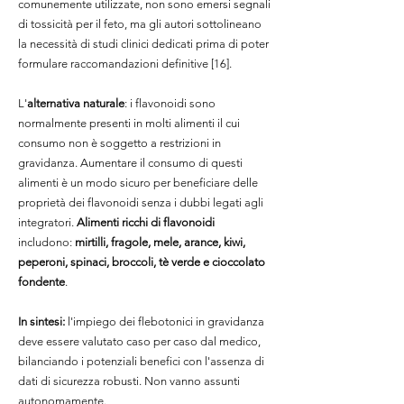
comunemente utilizzate, non sono emersi segnali
di tossicità per il feto, ma gli autori sottolineano
la necessità di studi clinici dedicati prima di poter
formulare raccomandazioni definitive [16].
L'
alternativa naturale
: i flavonoidi sono
normalmente presenti in molti alimenti il cui
consumo non è soggetto a restrizioni in
gravidanza. Aumentare il consumo di questi
alimenti è un modo sicuro per beneficiare delle
proprietà dei flavonoidi senza i dubbi legati agli
integratori.
Alimenti ricchi di flavonoidi
includono:
mirtilli, fragole, mele, arance, kiwi,
peperoni, spinaci, broccoli, tè verde e cioccolato
fondente
.
In sintesi:
l'impiego dei flebotonici in gravidanza
deve essere valutato caso per caso dal medico,
bilanciando i potenziali benefici con l'assenza di
dati di sicurezza robusti. Non vanno assunti
autonomamente.