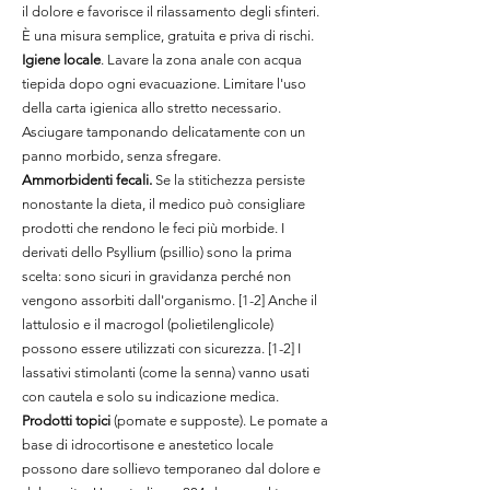
il dolore e favorisce il rilassamento degli sfinteri.
È una misura semplice, gratuita e priva di rischi.
Igiene locale
. Lavare la zona anale con acqua
tiepida dopo ogni evacuazione. Limitare l'uso
della carta igienica allo stretto necessario.
Asciugare tamponando delicatamente con un
panno morbido, senza sfregare.
Ammorbidenti fecali.
Se la stitichezza persiste
nonostante la dieta, il medico può consigliare
prodotti che rendono le feci più morbide. I
derivati dello Psyllium (psillio) sono la prima
scelta: sono sicuri in gravidanza perché non
vengono assorbiti dall'organismo. [1-2] Anche il
lattulosio e il macrogol (polietilenglicole)
possono essere utilizzati con sicurezza. [1-2] I
lassativi stimolanti (come la senna) vanno usati
con cautela e solo su indicazione medica.
Prodotti topici
(pomate e supposte). Le pomate a
base di idrocortisone e anestetico locale
possono dare sollievo temporaneo dal dolore e