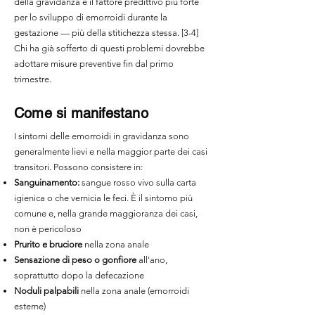
della gravidanza è il fattore predittivo più forte
per lo sviluppo di emorroidi durante la
gestazione — più della stitichezza stessa. [3-4]
Chi ha già sofferto di questi problemi dovrebbe
adottare misure preventive fin dal primo
trimestre.
Come si manifestano
I sintomi delle emorroidi in gravidanza sono
generalmente lievi e nella maggior parte dei casi
transitori. Possono consistere in:
Sanguinamento:
sangue rosso vivo sulla carta
igienica o che vernicia le feci. È il sintomo più
comune e, nella grande maggioranza dei casi,
non è pericoloso
Prurito e bruciore
nella zona anale
Sensazione di peso o gonfiore
all'ano,
soprattutto dopo la defecazione
Noduli palpabili
nella zona anale (emorroidi
esterne)