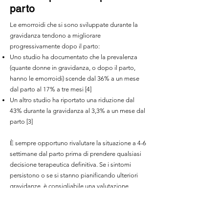
parto
Le emorroidi che si sono sviluppate durante la
gravidanza tendono a migliorare
progressivamente dopo il parto:
Uno studio ha documentato che la prevalenza
(quante donne in gravidanza, o dopo il parto,
hanno le emorroidi) scende dal 36% a un mese
dal parto al 17% a tre mesi [4]
Un altro studio ha riportato una riduzione dal
43% durante la gravidanza al 3,3% a un mese dal
parto [3]
È sempre opportuno rivalutare la situazione a 4-6
settimane dal parto prima di prendere qualsiasi
decisione terapeutica definitiva. Se i sintomi
persistono o se si stanno pianificando ulteriori
gravidanze, è consigliabile una valutazione
proctologica per impostare un trattamento più
mirato. [2]