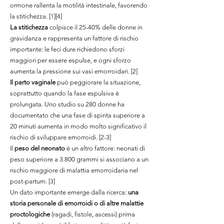
ormone rallenta la motilità intestinale, favorendo
la stitichezza. [1][4]
La stitichezza
colpisce il 25-40% delle donne in
gravidanza e rappresenta un fattore di rischio
importante: le feci dure richiedono sforzi
maggiori per essere espulse, e ogni sforzo
aumenta la pressione sui vasi emorroidari. [2]
Il parto vaginale
può peggiorare la situazione,
soprattutto quando la fase espulsiva è
prolungata. Uno studio su 280 donne ha
documentato che una fase di spinta superiore a
20 minuti aumenta in modo molto significativo il
rischio di sviluppare emorroidi. [2-3]
Il
peso del neonato
è un altro fattore: neonati di
peso superiore a 3.800 grammi si associano a un
rischio maggiore di malattia emorroidaria nel
post-partum. [3]
Un dato importante emerge dalla ricerca:
una
storia personale di emorroidi o di altre malattie
proctologiche
(ragadi, fistole, ascessi) prima