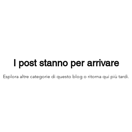
HEZZA
Fistola Anale
Diagnosi Differenziale
co
Sanguinamento anale
sangue sulla crata igien
sangue nelle feci
sangue rosso vivo ano
ema
I post stanno per arrivare
Esplora altre categorie di questo blog o ritorna qui più tardi.