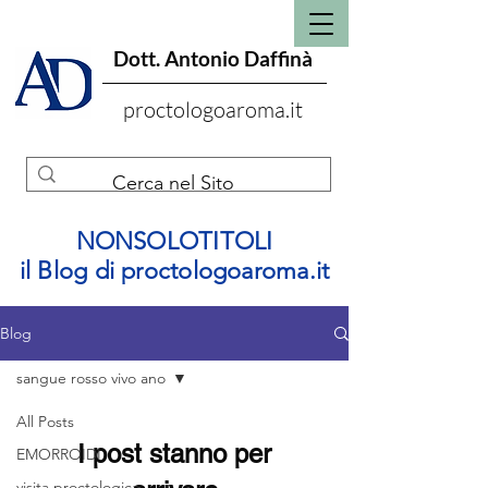
Dott. Antonio Daffinà
proctologoaroma.it
NONSOLOTITOLI
il Blog di proctologoaroma.it
Blog
sangue rosso vivo ano
All Posts
I post stanno per
EMORROIDI
visita proctologica