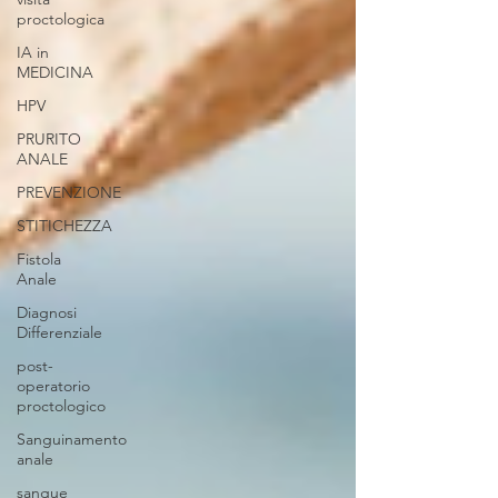
proctologica
IA in
MEDICINA
HPV
PRURITO
ANALE
PREVENZIONE
STITICHEZZA
Fistola
Anale
Diagnosi
Differenziale
post-
operatorio
proctologico
Sanguinamento
anale
sangue