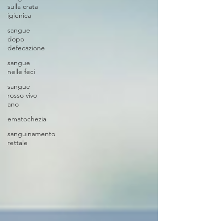
sulla crata
igienica
sangue
dopo
defecazione
sangue
nelle feci
sangue
rosso vivo
ano
ematochezia
sanguinamento
rettale