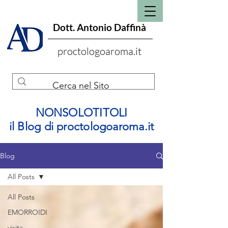
Dott. Antonio Daffinà
proctologoaroma.it
NONSOLOTITOLI
il Blog di proctologoaroma.it
Blog
All Posts
All Posts
EMORROIDI
visita