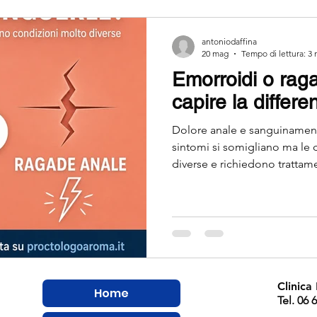
HEZZA
Fistola Anale
Diagnosi Differenziale
antoniodaffina
20 mag
Tempo di lettura: 3 
Emorroidi o rag
co
Sanguinamento anale
sangue sulla crata igien
capire la differe
Dolore anale e sanguinament
sangue nelle feci
sangue rosso vivo ano
ema
sintomi si somigliano ma le
diverse e richiedono trattamen
emorroidi è sordo e pulsante
"coltellata", durante l'evac
cure sbagliate. Solo una visi
distinguerle con certezza. L
Clinica
Home
Tel. 06 