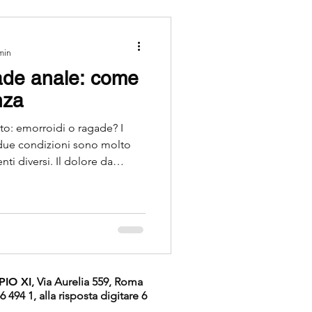
min
ade anale: come
ica
nza
o: emorroidi o ragade? I
tochezia
 due condizioni sono molto
ti diversi. Il dolore da
; quello da ragade è acuto, a
uazione. Confonderle porta a
ta proctologica può
eggi la guida completa.
 PIO XI
, Via Aurelia 559, Roma
66 494 1, alla risposta digitare 6