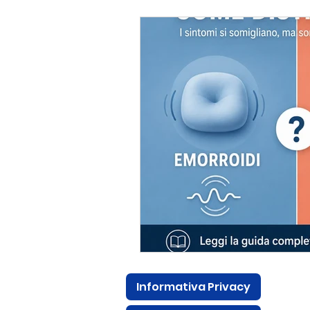
PREVENZIONE
STITIC
post-operatorio proctologi
sangue dopo defecazione
sanguinamento rettale
Informativa Privacy