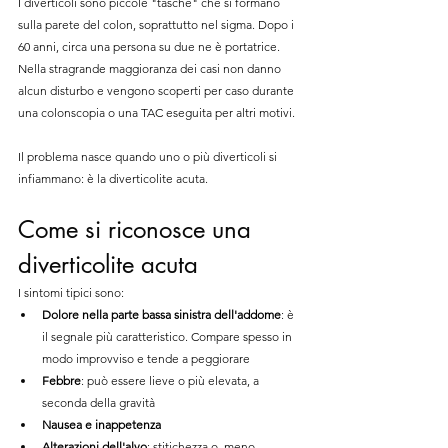
I diverticoli sono piccole "tasche" che si formano 
sulla parete del colon, soprattutto nel sigma. Dopo i 
60 anni, circa una persona su due ne è portatrice. 
Nella stragrande maggioranza dei casi non danno 
alcun disturbo e vengono scoperti per caso durante 
una colonscopia o una TAC eseguita per altri motivi.
Il problema nasce quando uno o più diverticoli si 
infiammano: è la diverticolite acuta.
Come si riconosce una 
diverticolite acuta
I sintomi tipici sono:
Dolore nella parte bassa sinistra dell'addome
: è 
il segnale più caratteristico. Compare spesso in 
modo improvviso e tende a peggiorare
Febbre
: può essere lieve o più elevata, a 
seconda della gravità
Nausea e inappetenza
Alterazioni dell'alvo
: stitichezza o, meno 