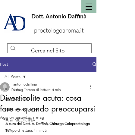
Dott. Antonio Daffinà
proctologoaroma.it
Post
All Posts
antoniodaffina
All Posts
1 mag
Tempo di lettura: 4 min
Diverticolite acuta: cosa
EMORROIDI
fare e quando preoccuparsi
visita proctologica
Aggiornamento:
7 mag
IA in MEDICINA
A cura del Dott. A. Daffinà, Chirurgo Coloproctologo
HPV
Tempo di lettura: 4 minuti