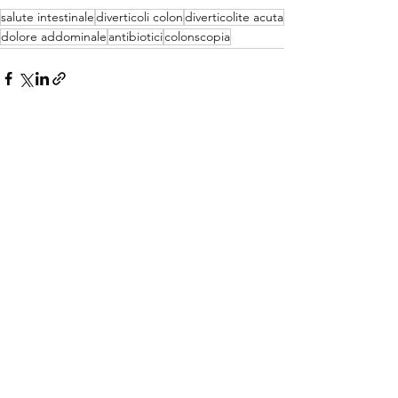
salute intestinale
diverticoli colon
diverticolite acuta
dolore addominale
antibiotici
colonscopia
Mostra tutti
Post recenti