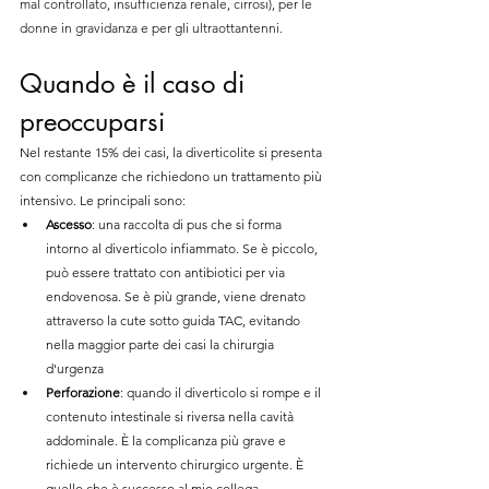
mal controllato, insufficienza renale, cirrosi), per le 
donne in gravidanza e per gli ultraottantenni.
Quando è il caso di 
preoccuparsi
Nel restante 15% dei casi, la diverticolite si presenta 
con complicanze che richiedono un trattamento più 
intensivo. Le principali sono:
Ascesso
: una raccolta di pus che si forma 
intorno al diverticolo infiammato. Se è piccolo, 
può essere trattato con antibiotici per via 
endovenosa. Se è più grande, viene drenato 
attraverso la cute sotto guida TAC, evitando 
nella maggior parte dei casi la chirurgia 
d'urgenza
Perforazione
: quando il diverticolo si rompe e il 
contenuto intestinale si riversa nella cavità 
addominale. È la complicanza più grave e 
richiede un intervento chirurgico urgente. È 
quello che è successo al mio collega