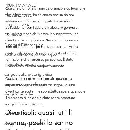
PRURITO ANALE
Qualche giorno fa un mio caro amico e collega, che 
PREVENZIONE
vive all'estero, mi ha chiamato per un dolore 
addominale intenso nella parte bassa sinistra 
STITICHEZZA
dell'addome, con febbre e malessere generale. 
Dalla descrizione dei sintomi ho sospettato una 
Fistola Anale
diverticolite complicata e l'ho convinto a recarsi 
Diagnosi Differenziale
immediatamente al pronto soccorso. La TAC ha 
confermato una perforazione diverticolare con 
post-operatorio proctologico
formazione di un ascesso paracolico. È stato 
Sanguinamento anale
ricoverato e trattato tempestivamente.
sangue sulla crata igienica
Questo episodio mi ha ricordato quanto sia 
sangue dopo defecazione
importante saper riconoscere i segnali di una 
diverticolite acuta — e soprattutto sapere quando è 
sangue nelle feci
il momento di chiedere aiuto senza aspettare.
sangue rosso vivo ano
Diverticoli: quasi tutti li 
ematochezia
hanno, pochi lo sanno
sanguinamento rettale